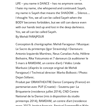
LIFE – you name it DANCE – has no anymore sense.
I hate my name, she whispered and continued: Sayeh,
my name is Sayeh that means the SHADOW. … Silence….
I thought: Yes, we all can be called Sayeh when the
BODY becomes forbidden, but we still can dance even
with our hands tied up and lost in the deep darkness.
Yes, we all can be called Sayeh.
By Mehdi FARAJPOUR
Conception & chorégraphie: Mehdi Farajpour / Musique:
Le Sacre du printemps (Igor Stravinsky) / Danseurs:
Antonio Izquierdo Martínez, Neus Canalias Avila, Hélène
Beilvaire, Rika Yotsumoto et 7 danseurs (à auditioner le
5 mars à RAMDAM, un centre d’art) / Vidéo: Linda
Markusic (d’après le concept original de Mehdi
Farajpour) / Technical director: Marko Bolkovic / Photo:
Dejan Stifanic.
Produit par
ORIANTHEATRE Dance Company (France) en
partenariat avec PUF (Croatie) – Soutenu par: La
Briqueterie (residence juillet 2014), CND Centre
National de la Danse (mis à disposition du studio
printemps 2014), RAMDAM, un centre d’art (residence
mars 2017), Institut français, Festival SommerBlut (Köln,