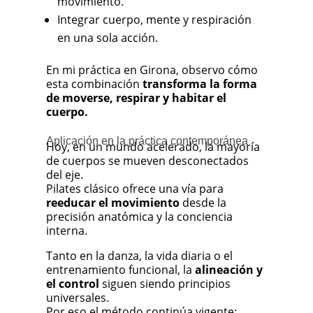
movimiento.
Integrar cuerpo, mente y respiración
en una sola acción.
En mi práctica en Girona, observo cómo
esta combinación
transforma la forma
de moverse, respirar y habitar el
cuerpo.
Aplicación en la práctica contemporánea
Hoy, en un mundo acelerado, la mayoría
de cuerpos se mueven desconectados
del eje.
Pilates clásico ofrece una vía para
reeducar el movimiento
desde la
precisión anatómica y la conciencia
interna.
Tanto en la danza, la vida diaria o el
entrenamiento funcional, la
alineación y
el control
siguen siendo principios
universales.
Por eso el método continúa vigente: