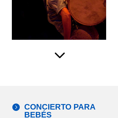
3
CONCIERTO PARA

BEBÉS