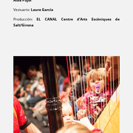
Alba Pujol
Vestuario:
Laura García
Producción:
EL CANAL Centre d’Arts Escèniques de
Salt/Girona